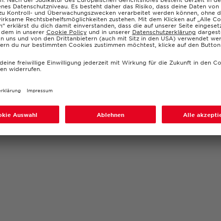
LOGIN
noch kein Konto?
Neues Konto erstellen
eld