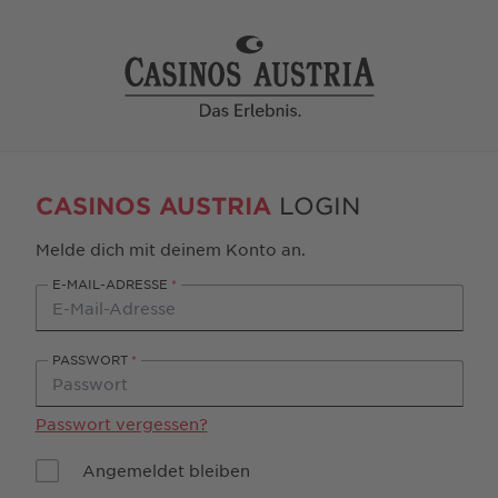
CASINOS AUSTRIA
LOGIN
Melde dich mit deinem Konto an.
E-MAIL-ADRESSE
*
PASSWORT
*
Passwort vergessen?
Angemeldet bleiben