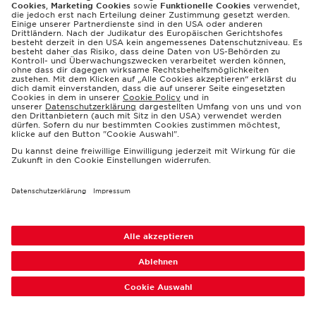
LOGIN
Du hast noch kein Konto?
Neues Konto erstellen
*
Pflichtfeld
©
2026
Casinos Austria AG
Spielerschutzinfos
:
playsponsible.at
Nutzungsbedingungen
Datenschutz
Impressum
Kontakt