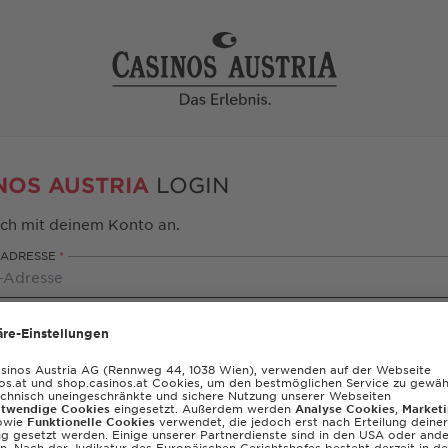
NOS AUSTRIA
LOGIN
ch mit deinem Konto an.
-ADRESSE
*
ORT
*
t vergessen?
gemeldet bleiben