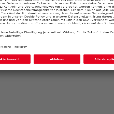
LOGIN
noch kein Konto?
Neues Konto erstellen
eld